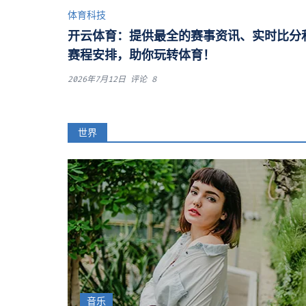
体育科技
开云体育：提供最全的赛事资讯、实时比分
赛程安排，助你玩转体育！
2026年7月12日 评论 8
世界
音乐