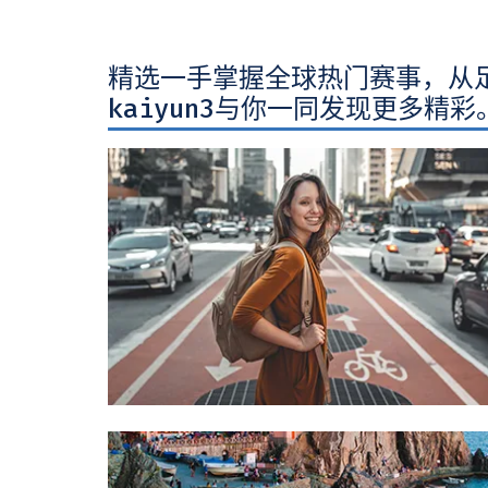
精选一手掌握全球热门赛事，从
kaiyun3与你一同发现更多精彩