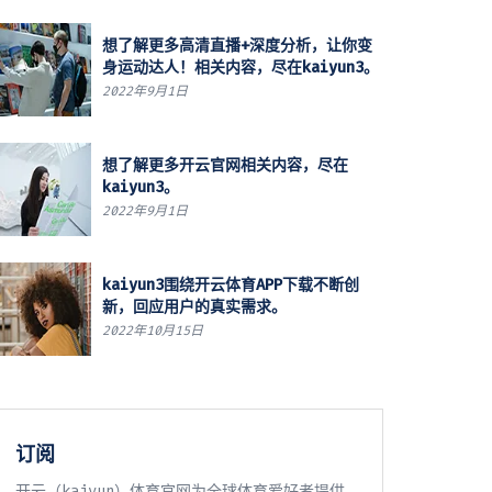
想了解更多高清直播+深度分析，让你变
身运动达人！相关内容，尽在kaiyun3。
2022年9月1日
想了解更多开云官网相关内容，尽在
kaiyun3。
2022年9月1日
kaiyun3围绕开云体育APP下载不断创
新，回应用户的真实需求。
2022年10月15日
订阅
开云（kaiyun）体育官网为全球体育爱好者提供