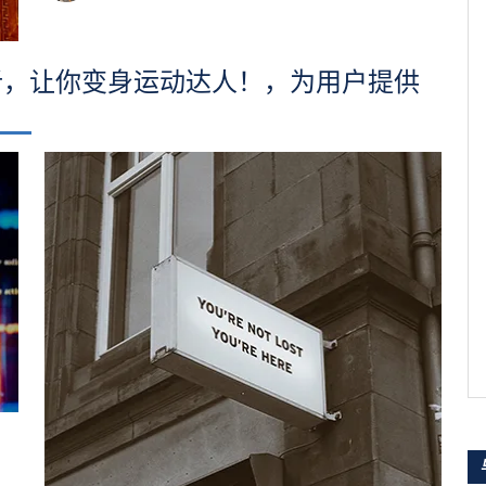
分析，让你变身运动达人！，为用户提供