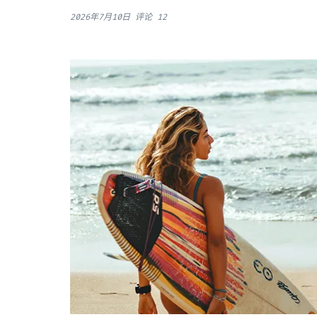
2026年7月10日 评论 12