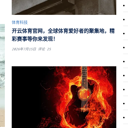
体育科技
开云体育官网，全球体育爱好者的聚集地，精
彩赛事等你来发现！
2026年7月15日 评论 25