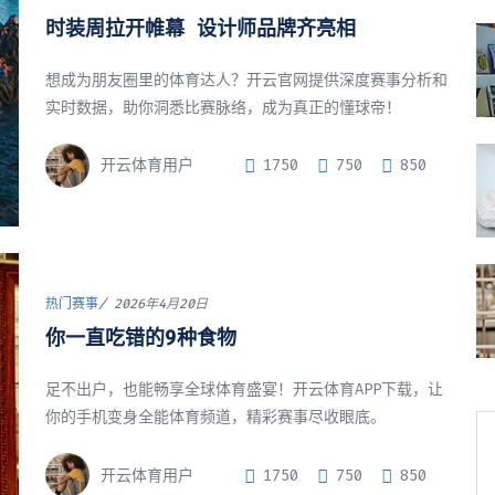
时装周拉开帷幕 设计师品牌齐亮相
想成为朋友圈里的体育达人？开云官网提供深度赛事分析和
实时数据，助你洞悉比赛脉络，成为真正的懂球帝！
开云体育用户
1750
750
850
热门赛事
/ 2026年4月20日
你一直吃错的9种食物
足不出户，也能畅享全球体育盛宴！开云体育APP下载，让
你的手机变身全能体育频道，精彩赛事尽收眼底。
开云体育用户
1750
750
850