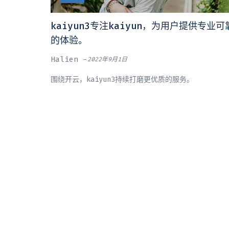
kaiyun3专注kaiyun，为用户提供专业可
的体验。
Halien -
2022年9月1日
围绕开云，kaiyun3持续打磨更优质的服务。